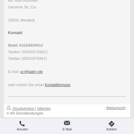
Inh. Adel Roumieh
Uelzener Str. 21a
29559, Wrestedt
Kontakt
Mobil: 0162/6699912
Telefon: 05802/5769912
Telefax: 05802/5769911
E-mail:
a-r@adel-r.de
oder nutzen Sie unser
Kontaktformular
.
-
Webansicht
-
Druckversion
|
Sitemap
© AR Dienstleistungen
Anrufen
E-Mail
Anfahrt